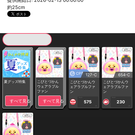
提供開始日: 2026-02-13 00:00:00
約25cm
現在提供している景品一覧
CP専用
127-C
654-C
夏グッズ特集
こびとづかん
こびとづかんウ
こびとづかんウ
ウェアラブル
ェアラブルファ
ェアラブルファ
ファン
ン
ン
1PLAY
1PLAY
すべて見る
すべて見る
575
230
CP
CP