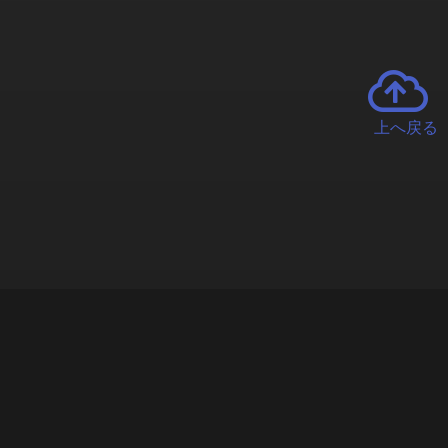
上へ戻る
チャーとは
遊ぶオンラインクレーンゲーム「クラウドキャッチャー」自宅にい
で、UFOキャッチャーを遠隔操作!