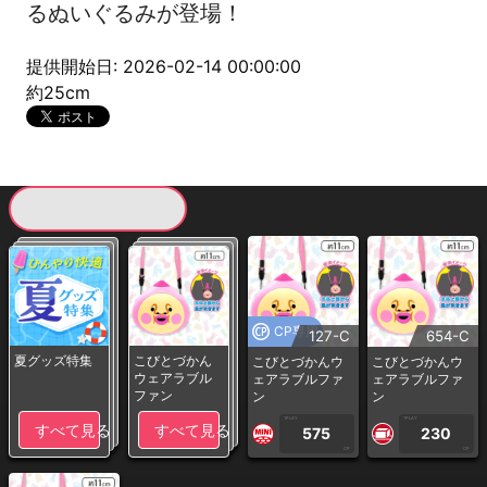
るぬいぐるみが登場！
提供開始日: 2026-02-14 00:00:00
約25cm
現在提供している景品一覧
CP専用
127-C
654-C
夏グッズ特集
こびとづかん
こびとづかんウ
こびとづかんウ
ウェアラブル
ェアラブルファ
ェアラブルファ
ファン
ン
ン
1PLAY
1PLAY
すべて見る
すべて見る
575
230
CP
CP