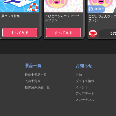
CP専用
夏グッズ特集
こびとづかんウェアラブ
こびとづかんウェ
ルファン
ファン
1PLAY
すべて見る
すべて見る
57
景品一覧
お知らせ
提供中景品一覧
告知
入荷予定表
プライズ情報
提供済み景品一覧
イベント
アップデート
メンテナンス