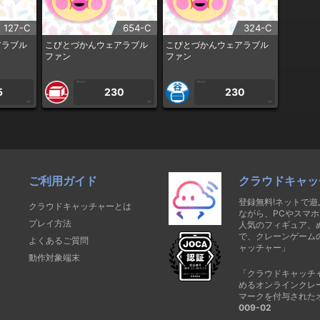
127-C
654-C
324-C
アラブル
こびとづかんウェアラブル
こびとづかんウェアラブル
ファン
ファン
1PLAY
1PLAY
5
230
230
CP
CP
CP
ご利用ガイド
クラウドキャッ
登録無料!ネットで
クラウドキャッチャーとは
ながら、PCやスマホ
プレイ方法
人気のフィギュア、
で、クレーンゲーム
よくあるご質問
ャッチャー」
動作対象端末
「クラウドキャッチ
めるオンラインクレ
マークを付与された
009-02