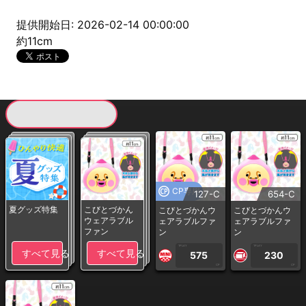
提供開始日: 2026-02-14 00:00:00
約11cm
現在提供している景品一覧
CP専用
127-C
654-C
夏グッズ特集
こびとづかん
こびとづかんウ
こびとづかんウ
ウェアラブル
ェアラブルファ
ェアラブルファ
ファン
ン
ン
1PLAY
1PLAY
すべて見る
すべて見る
575
230
CP
CP