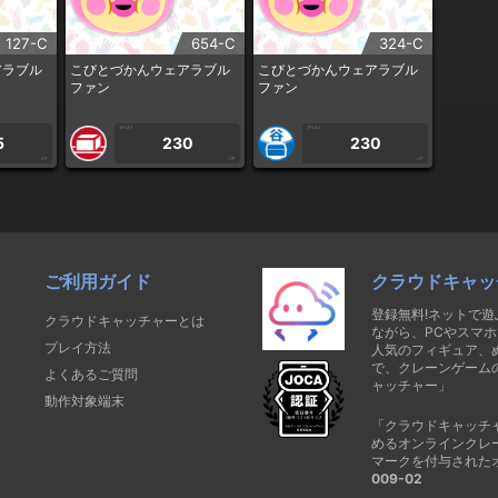
127-C
654-C
324-C
アラブル
こびとづかんウェアラブル
こびとづかんウェアラブル
ファン
ファン
1PLAY
1PLAY
5
230
230
CP
CP
CP
ご利用ガイド
クラウドキャッ
登録無料!ネットで
クラウドキャッチャーとは
ながら、PCやスマホ
プレイ方法
人気のフィギュア、
で、クレーンゲーム
よくあるご質問
ャッチャー」
動作対象端末
「クラウドキャッチ
めるオンラインクレ
マークを付与された
009-02