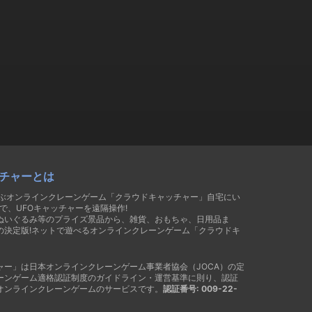
チャーとは
遊ぶオンラインクレーンゲーム「クラウドキャッチャー」自宅にい
で、UFOキャッチャーを遠隔操作!
ぬいぐるみ等のプライズ景品から、雑貨、おもちゃ、日用品ま
の決定版!ネットで遊べるオンラインクレーンゲーム「クラウドキ
ャー」は日本オンラインクレーンゲーム事業者協会（JOCA）の定
ーンゲーム適格認証制度のガイドライン・運営基準に則り、認証
オンラインクレーンゲームのサービスです。
認証番号: 009-22-