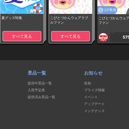
CP専用
夏グッズ特集
こびとづかんウェアラブ
こびとづかんウェ
ルファン
ファン
1PLAY
すべて見る
すべて見る
57
景品一覧
お知らせ
提供中景品一覧
告知
入荷予定表
プライズ情報
提供済み景品一覧
イベント
アップデート
メンテナンス