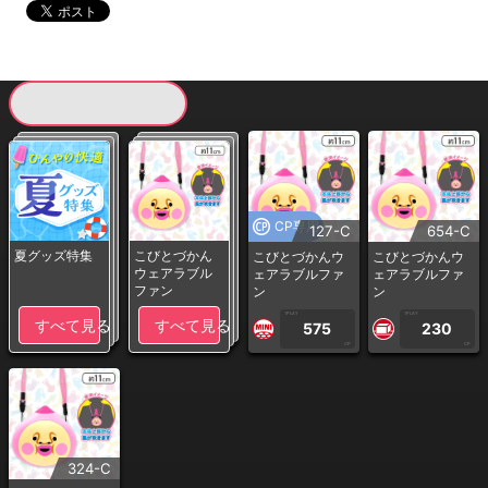
現在提供している景品一覧
CP専用
127-C
654-C
夏グッズ特集
こびとづかん
こびとづかんウ
こびとづかんウ
ウェアラブル
ェアラブルファ
ェアラブルファ
ファン
ン
ン
1PLAY
1PLAY
すべて見る
すべて見る
575
230
CP
CP
324-C