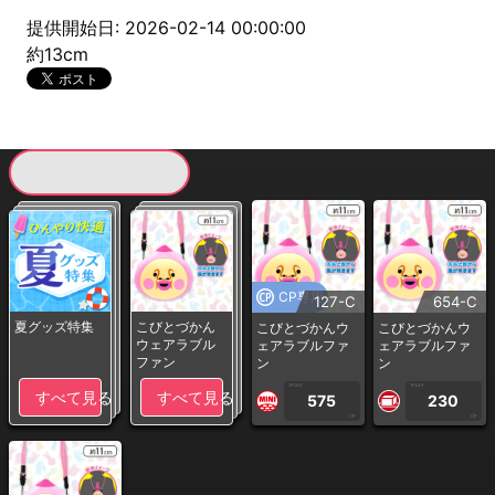
提供開始日: 2026-02-14 00:00:00
約13cm
現在提供している景品一覧
CP専用
127-C
654-C
夏グッズ特集
こびとづかん
こびとづかんウ
こびとづかんウ
ウェアラブル
ェアラブルファ
ェアラブルファ
ファン
ン
ン
1PLAY
1PLAY
すべて見る
すべて見る
575
230
CP
CP