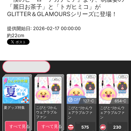
「麗日お茶子」と「トガヒミコ」が
GLITTER＆GLAMOURSシリーズに登場！
提供開始日: 2026-02-17 00:00:00
約22cm
現在提供している景品一覧
CP専用
127-C
654-C
夏グッズ特集
こびとづかん
こびとづかんウ
こびとづかんウ
ウェアラブル
ェアラブルファ
ェアラブルファ
ファン
ン
ン
1PLAY
1PLAY
すべて見る
すべて見る
575
230