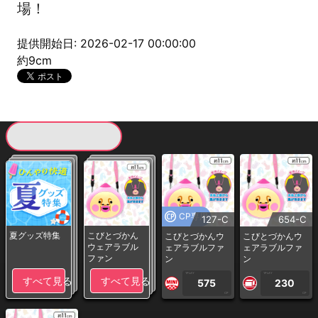
場！
提供開始日: 2026-02-17 00:00:00
約9cm
現在提供している景品一覧
CP専用
127-C
654-C
夏グッズ特集
こびとづかん
こびとづかんウ
こびとづかんウ
ウェアラブル
ェアラブルファ
ェアラブルファ
ファン
ン
ン
1PLAY
1PLAY
すべて見る
すべて見る
575
230
CP
CP