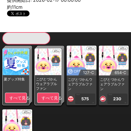
提供開始日: 2026-02-17 00:00:00
約11cm
現在提供している景品一覧
CP専用
127-C
654-C
夏グッズ特集
こびとづかん
こびとづかんウ
こびとづかんウ
ウェアラブル
ェアラブルファ
ェアラブルファ
ファン
ン
ン
1PLAY
1PLAY
すべて見る
すべて見る
575
230
CP
CP