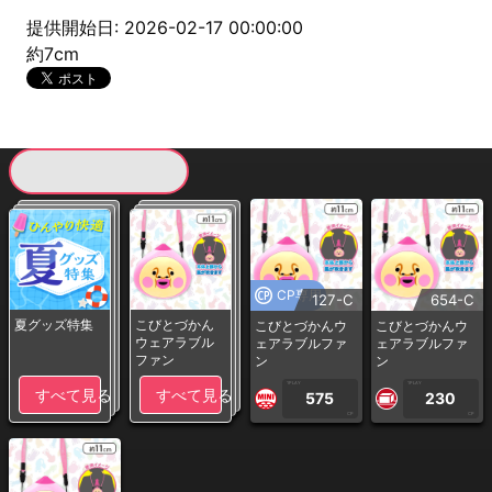
提供開始日: 2026-02-17 00:00:00
約7cm
現在提供している景品一覧
CP専用
127-C
654-C
夏グッズ特集
こびとづかん
こびとづかんウ
こびとづかんウ
ウェアラブル
ェアラブルファ
ェアラブルファ
ファン
ン
ン
1PLAY
1PLAY
すべて見る
すべて見る
575
230
CP
CP