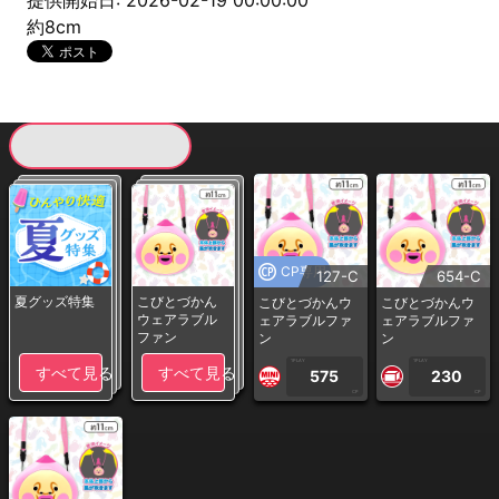
提供開始日: 2026-02-19 00:00:00
約8cm
現在提供している景品一覧
CP専用
127-C
654-C
夏グッズ特集
こびとづかん
こびとづかんウ
こびとづかんウ
ウェアラブル
ェアラブルファ
ェアラブルファ
ファン
ン
ン
1PLAY
1PLAY
すべて見る
すべて見る
575
230
CP
CP