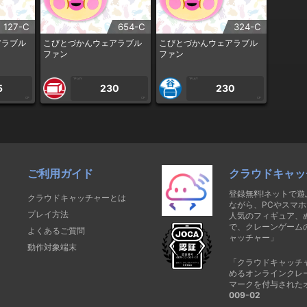
127-C
654-C
324-C
アラブル
こびとづかんウェアラブル
こびとづかんウェアラブル
ファン
ファン
1PLAY
1PLAY
5
230
230
CP
CP
CP
ご利用ガイド
クラウドキャッ
登録無料!ネットで
クラウドキャッチャーとは
ながら、PCやスマホ
プレイ方法
人気のフィギュア、
で、クレーンゲーム
よくあるご質問
ャッチャー」
動作対象端末
「クラウドキャッチ
めるオンラインクレ
マークを付与された
009-02