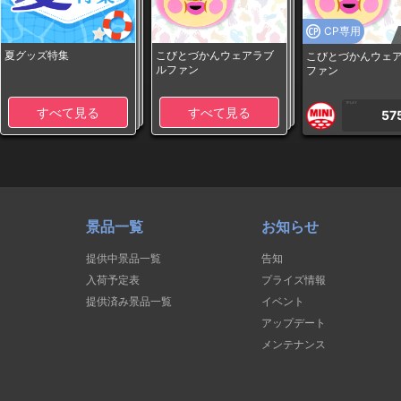
CP専用
夏グッズ特集
こびとづかんウェアラブ
こびとづかんウェ
ルファン
ファン
1PLAY
すべて見る
すべて見る
57
景品一覧
お知らせ
提供中景品一覧
告知
入荷予定表
プライズ情報
提供済み景品一覧
イベント
アップデート
メンテナンス