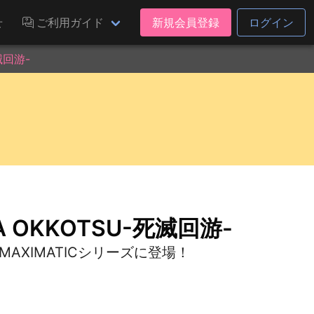
せ
ご利用ガイド
新規会員登録
ログイン
滅回游-
A OKKOTSU-死滅回游-
AXIMATICシリーズに登場！