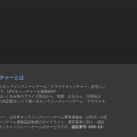
チャーとは
遊ぶオンラインクレーンゲーム「クラウドキャッチャー」自宅にい
で、UFOキャッチャーを遠隔操作!
ぬいぐるみ等のプライズ景品から、雑貨、おもちゃ、日用品ま
の決定版!ネットで遊べるオンラインクレーンゲーム「クラウドキ
ャー」は日本オンラインクレーンゲーム事業者協会（JOCA）の定
ーンゲーム適格認証制度のガイドライン・運営基準に則り、認証
オンラインクレーンゲームのサービスです。
認証番号: 009-22-