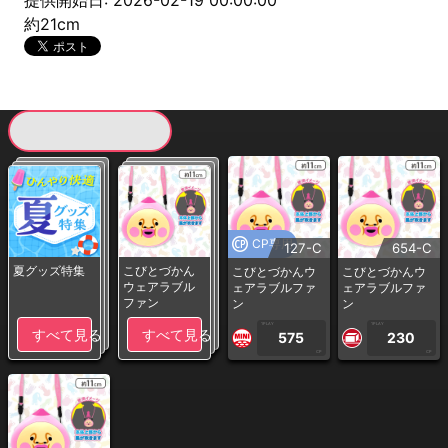
提供開始日: 2026-02-19 00:00:00
約21cm
現在提供している景品一覧
CP専用
127-C
654-C
夏グッズ特集
こびとづかん
こびとづかんウ
こびとづかんウ
ウェアラブル
ェアラブルファ
ェアラブルファ
ファン
ン
ン
1PLAY
1PLAY
すべて見る
すべて見る
575
230
CP
CP