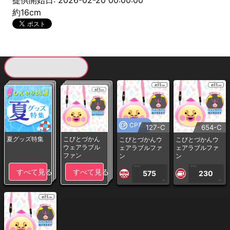
提供開始日: 2026-02-20 00:00:00
約16cm
現在提供している景品一覧
CP専用
127-C
654-C
夏グッズ特集
こびとづかん
こびとづかんウ
こびとづかんウ
ウェアラブル
ェアラブルファ
ェアラブルファ
ファン
ン
ン
1PLAY
1PLAY
すべて見る
すべて見る
575
230
CP
CP