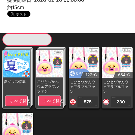
提供開始日: 2026-02-20 00:00:00
約15cm
現在提供している景品一覧
CP専用
127-C
654-C
夏グッズ特集
こびとづかん
こびとづかんウ
こびとづかんウ
ウェアラブル
ェアラブルファ
ェアラブルファ
ファン
ン
ン
1PLAY
1PLAY
すべて見る
すべて見る
575
230
CP
CP