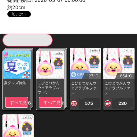
提供開始日: 2026-03-07 00:00:00
約20cm
現在提供している景品一覧
CP専用
127-C
654-C
夏グッズ特集
こびとづかん
こびとづかんウ
こびとづかんウ
ウェアラブル
ェアラブルファ
ェアラブルファ
ファン
ン
ン
1PLAY
1PLAY
すべて見る
すべて見る
575
230
CP
CP