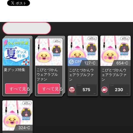
現在提供している景品一覧
CP専用
127-C
654-C
夏グッズ特集
こびとづかん
こびとづかんウ
こびとづかんウ
ウェアラブル
ェアラブルファ
ェアラブルファ
ファン
ン
ン
1PLAY
1PLAY
すべて見る
すべて見る
575
230
CP
CP
324-C