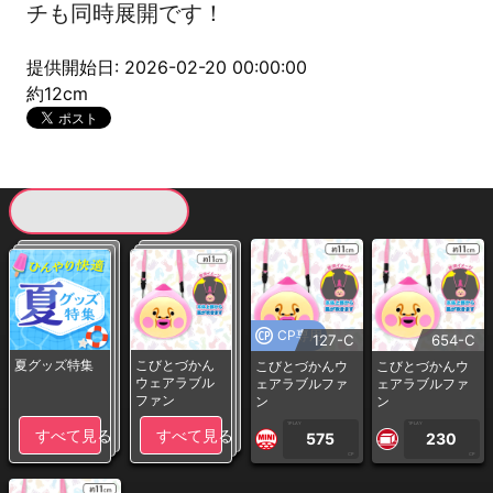
チも同時展開です！
提供開始日: 2026-02-20 00:00:00
約12cm
現在提供している景品一覧
CP専用
127-C
654-C
夏グッズ特集
こびとづかん
こびとづかんウ
こびとづかんウ
ウェアラブル
ェアラブルファ
ェアラブルファ
ファン
ン
ン
1PLAY
1PLAY
すべて見る
すべて見る
575
230
CP
CP