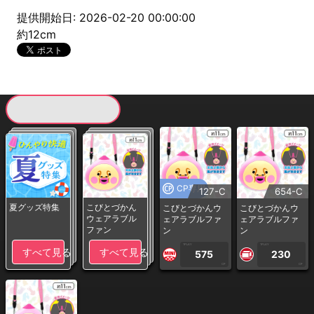
提供開始日: 2026-02-20 00:00:00
約12cm
現在提供している景品一覧
CP専用
127-C
654-C
夏グッズ特集
こびとづかん
こびとづかんウ
こびとづかんウ
ウェアラブル
ェアラブルファ
ェアラブルファ
ファン
ン
ン
1PLAY
1PLAY
すべて見る
すべて見る
575
230
CP
CP