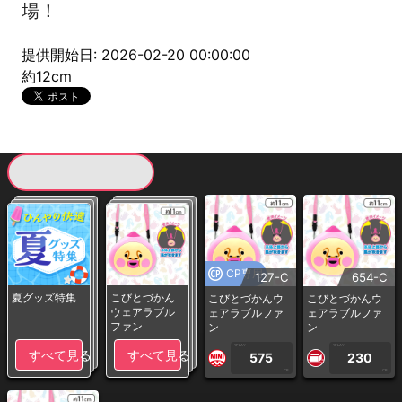
場！
提供開始日: 2026-02-20 00:00:00
約12cm
現在提供している景品一覧
CP専用
127-C
654-C
夏グッズ特集
こびとづかん
こびとづかんウ
こびとづかんウ
ウェアラブル
ェアラブルファ
ェアラブルファ
ファン
ン
ン
1PLAY
1PLAY
すべて見る
すべて見る
575
230
CP
CP