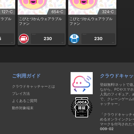
127-C
654-C
324-C
アラブル
こびとづかんウェアラブル
こびとづかんウェアラブル
ファン
ファン
1PLAY
1PLAY
5
230
230
CP
CP
CP
ご利用ガイド
クラウドキャッ
登録無料!ネットで
クラウドキャッチャーとは
ながら、PCやスマホ
プレイ方法
人気のフィギュア、
で、クレーンゲーム
よくあるご質問
ャッチャー」
動作対象端末
「クラウドキャッチ
めるオンラインクレ
マークを付与された
009-02