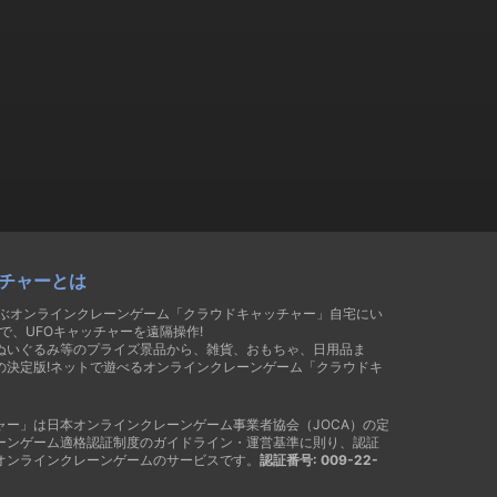
チャーとは
遊ぶオンラインクレーンゲーム「クラウドキャッチャー」自宅にい
で、UFOキャッチャーを遠隔操作!
ぬいぐるみ等のプライズ景品から、雑貨、おもちゃ、日用品ま
の決定版!ネットで遊べるオンラインクレーンゲーム「クラウドキ
ャー」は日本オンラインクレーンゲーム事業者協会（JOCA）の定
ーンゲーム適格認証制度のガイドライン・運営基準に則り、認証
オンラインクレーンゲームのサービスです。
認証番号: 009-22-