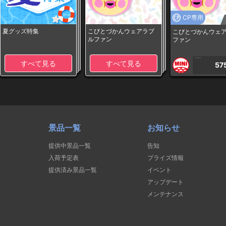
CP専用
夏グッズ特集
こびとづかんウェアラブ
こびとづかんウェ
ルファン
ファン
1PLAY
すべて見る
すべて見る
57
景品一覧
お知らせ
提供中景品一覧
告知
入荷予定表
プライズ情報
提供済み景品一覧
イベント
アップデート
メンテナンス