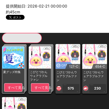
提供開始日: 2026-02-21 00:00:00
約45cm
現在提供している景品一覧
CP専用
127-C
654-C
夏グッズ特集
こびとづかん
こびとづかんウ
こびとづかんウ
ウェアラブル
ェアラブルファ
ェアラブルファ
ファン
ン
ン
1PLAY
1PLAY
すべて見る
すべて見る
575
230
CP
CP