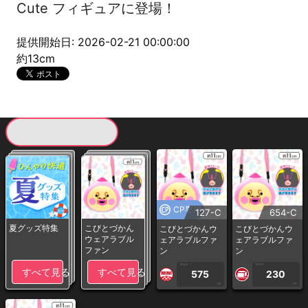
Cute フィギュアに登場！
提供開始日: 2026-02-21 00:00:00
約13cm
現在提供している景品一覧
CP専用
127-C
654-C
夏グッズ特集
こびとづかん
こびとづかんウ
こびとづかんウ
ウェアラブル
ェアラブルファ
ェアラブルファ
ファン
ン
ン
1PLAY
1PLAY
すべて見る
すべて見る
575
230
CP
CP