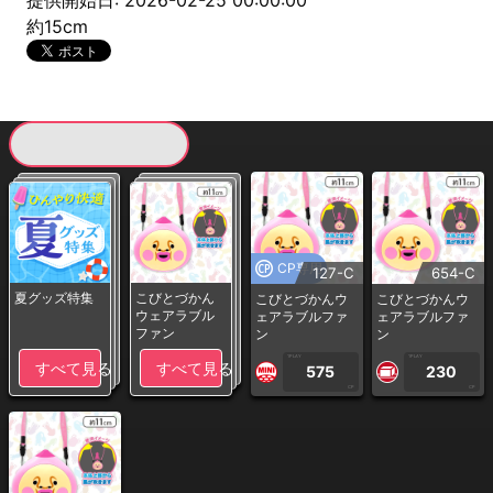
提供開始日: 2026-02-25 00:00:00
約15cm
現在提供している景品一覧
CP専用
127-C
654-C
夏グッズ特集
こびとづかん
こびとづかんウ
こびとづかんウ
ウェアラブル
ェアラブルファ
ェアラブルファ
ファン
ン
ン
1PLAY
1PLAY
すべて見る
すべて見る
575
230
CP
CP