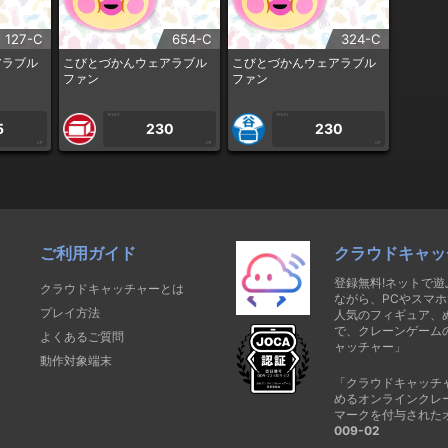
127-C
654-C
324-C
アラブル
こびとづかんウェアラブル
こびとづかんウェアラブル
ファン
ファン
1PLAY
1PLAY
5
230
230
CP
CP
CP
ご利用ガイド
クラウドキャッ
登録無料!ネットで
クラウドキャッチャーとは
ながら、PCやスマホ
プレイ方法
人気のフィギュア、
で、クレーンゲーム
よくあるご質問
ャッチャー」
動作対象端末
「クラウドキャッチ
めるオンラインクレ
マークを付与された
009-02