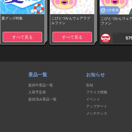
CP専用
夏グッズ特集
こびとづかんウェアラブ
こびとづかんウェ
ルファン
ファン
1PLAY
すべて見る
すべて見る
57
景品一覧
お知らせ
提供中景品一覧
告知
入荷予定表
プライズ情報
提供済み景品一覧
イベント
アップデート
メンテナンス