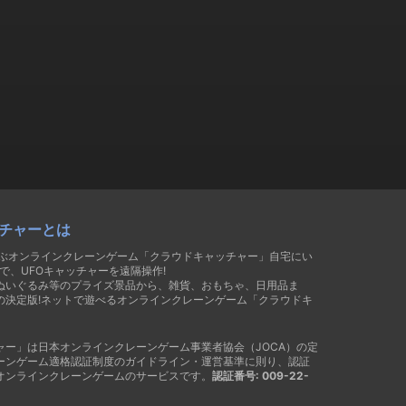
チャーとは
遊ぶオンラインクレーンゲーム「クラウドキャッチャー」自宅にい
で、UFOキャッチャーを遠隔操作!
ぬいぐるみ等のプライズ景品から、雑貨、おもちゃ、日用品ま
の決定版!ネットで遊べるオンラインクレーンゲーム「クラウドキ
ャー」は日本オンラインクレーンゲーム事業者協会（JOCA）の定
ーンゲーム適格認証制度のガイドライン・運営基準に則り、認証
オンラインクレーンゲームのサービスです。
認証番号: 009-22-