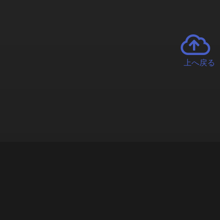
上へ戻る
チャーとは
遊ぶオンラインクレーンゲーム「クラウドキャッチャー」自宅にい
で、UFOキャッチャーを遠隔操作!