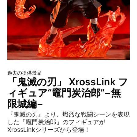
過去の提供景品
「鬼滅の刃」 XrossLink フ
ィギュア“竈門炭治郎”−無
限城編−
『鬼滅の刃』より、熾烈な戦闘シーンを表現
した「竈門炭治郎」のフィギュアが
XrossLinkシリーズから登場！