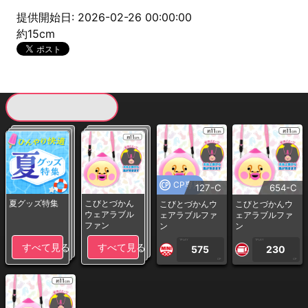
提供開始日: 2026-02-26 00:00:00
約15cm
現在提供している景品一覧
CP専用
127-C
654-C
夏グッズ特集
こびとづかん
こびとづかんウ
こびとづかんウ
ウェアラブル
ェアラブルファ
ェアラブルファ
ファン
ン
ン
1PLAY
1PLAY
すべて見る
すべて見る
575
230
CP
CP