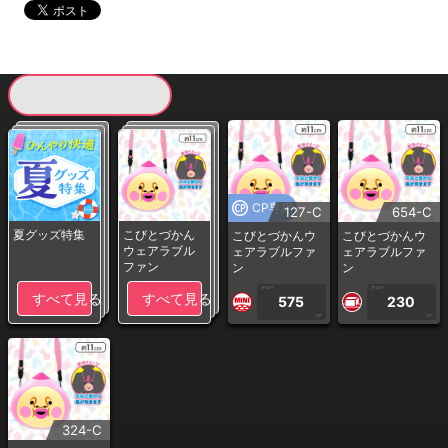
現在提供している景品一覧
CP専用
127-C
654-C
夏グッズ特集
こびとづかん
こびとづかんウ
こびとづかんウ
ウェアラブル
ェアラブルファ
ェアラブルファ
ファン
ン
ン
1PLAY
1PLAY
すべて見る
すべて見る
575
230
CP
CP
324-C