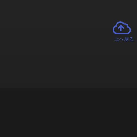
上へ戻る
チャーとは
遊ぶオンラインクレーンゲーム「クラウドキャッチャー」自宅にい
で、UFOキャッチャーを遠隔操作!