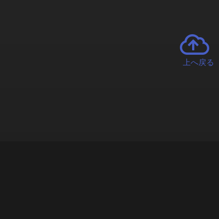
上へ戻る
チャーとは
遊ぶオンラインクレーンゲーム「クラウドキャッチャー」自宅にい
で、UFOキャッチャーを遠隔操作!