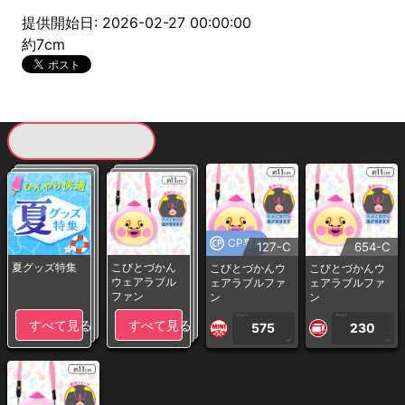
提供開始日: 2026-02-27 00:00:00
約7cm
現在提供している景品一覧
CP専用
127-C
654-C
夏グッズ特集
こびとづかん
こびとづかんウ
こびとづかんウ
ウェアラブル
ェアラブルファ
ェアラブルファ
ファン
ン
ン
1PLAY
1PLAY
すべて見る
すべて見る
575
230
CP
CP