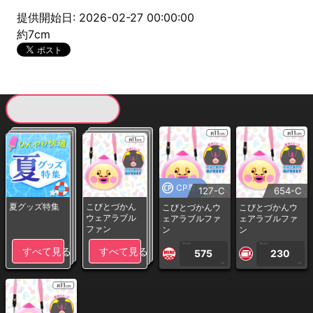
提供開始日: 2026-02-27 00:00:00
約7cm
現在提供している景品一覧
CP専用
127-C
654-C
夏グッズ特集
こびとづかん
こびとづかんウ
こびとづかんウ
ウェアラブル
ェアラブルファ
ェアラブルファ
ファン
ン
ン
1PLAY
1PLAY
すべて見る
すべて見る
575
230
CP
CP