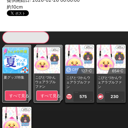
提供開始日: 2026-02-26 00:00:00
約10cm
現在提供している景品一覧
CP専用
127-C
654-C
夏グッズ特集
こびとづかん
こびとづかんウ
こびとづかんウ
ウェアラブル
ェアラブルファ
ェアラブルファ
ファン
ン
ン
1PLAY
1PLAY
すべて見る
すべて見る
575
230
CP
CP