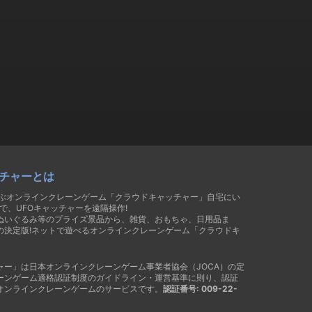
チャーとは
遊ぶオンラインクレーンゲーム「クラウドキャッチャー」自宅にい
で、UFOキャッチャーを遠隔操作!
ぬいぐるみ等のプライズ景品から、雑貨、おもちゃ、日用品ま
の決定版!ネットで遊べるオンラインクレーンゲーム「クラウドキ
ャー」は日本オンラインクレーンゲーム事業者協会（JOCA）の定
ーンゲーム適格認証制度のガイドライン・運営基準に則り、認証
オンラインクレーンゲームのサービスです。
認証番号: 009-22-