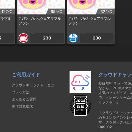
127-C
654-C
324-C
アラブル
こびとづかんウェアラブル
こびとづかんウェアラブル
ファン
ファン
1PLAY
1PLAY
5
230
230
CP
CP
CP
ご利用ガイド
クラウドキャッ
登録無料!ネットで
クラウドキャッチャーとは
ながら、PCやスマホ
プレイ方法
人気のフィギュア、
で、クレーンゲーム
よくあるご質問
ャッチャー」
動作対象端末
「クラウドキャッチ
めるオンラインクレ
マークを付与された
009-02