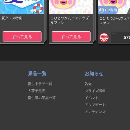
CP専用
夏グッズ特集
こびとづかんウェアラブ
こびとづかんウェ
ルファン
ファン
1PLAY
すべて見る
すべて見る
57
景品一覧
お知らせ
提供中景品一覧
告知
入荷予定表
プライズ情報
提供済み景品一覧
イベント
アップデート
メンテナンス