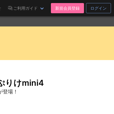
せ
ご利用ガイド
新規会員登録
ログイン
りけmini4
が登場！