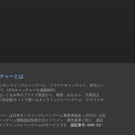
チャーとは
遊ぶオンラインクレーンゲーム「クラウドキャッチャー」自宅にい
で、UFOキャッチャーを遠隔操作!
ぬいぐるみ等のプライズ景品から、雑貨、おもちゃ、日用品ま
の決定版!ネットで遊べるオンラインクレーンゲーム「クラウドキ
ャー」は日本オンラインクレーンゲーム事業者協会（JOCA）の定
ーンゲーム適格認証制度のガイドライン・運営基準に則り、認証
オンラインクレーンゲームのサービスです。
認証番号: 009-22-