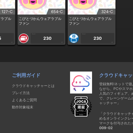
127-C
654-C
324-C
アラブル
こびとづかんウェアラブル
こびとづかんウェアラブル
ファン
ファン
1PLAY
1PLAY
5
230
230
CP
CP
CP
ご利用ガイド
クラウドキャッ
登録無料!ネットで
クラウドキャッチャーとは
ながら、PCやスマホ
プレイ方法
人気のフィギュア、
で、クレーンゲーム
よくあるご質問
ャッチャー」
動作対象端末
「クラウドキャッチ
めるオンラインクレ
マークを付与された
009-02