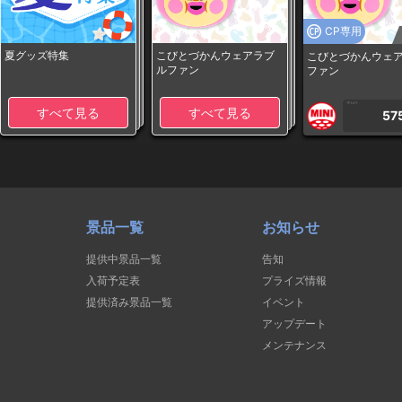
CP専用
夏グッズ特集
こびとづかんウェアラブ
こびとづかんウェ
ルファン
ファン
1PLAY
すべて見る
すべて見る
57
景品一覧
お知らせ
提供中景品一覧
告知
入荷予定表
プライズ情報
提供済み景品一覧
イベント
アップデート
メンテナンス