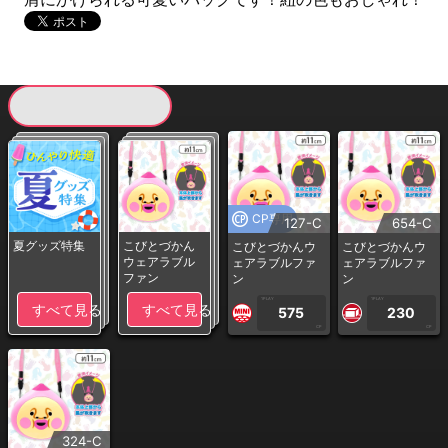
現在提供している景品一覧
CP専用
127-C
654-C
夏グッズ特集
こびとづかん
こびとづかんウ
こびとづかんウ
ウェアラブル
ェアラブルファ
ェアラブルファ
ファン
ン
ン
1PLAY
1PLAY
すべて見る
すべて見る
575
230
CP
CP
324-C