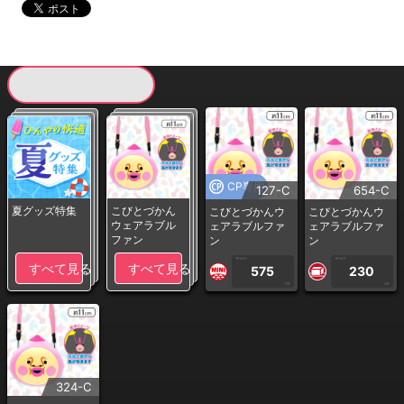
現在提供している景品一覧
CP専用
127-C
654-C
夏グッズ特集
こびとづかん
こびとづかんウ
こびとづかんウ
ウェアラブル
ェアラブルファ
ェアラブルファ
ファン
ン
ン
1PLAY
1PLAY
すべて見る
すべて見る
575
230
CP
CP
324-C