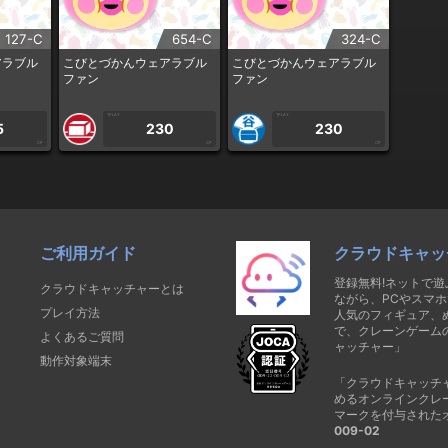
127-C
654-C
324-C
アラブル
こびとづかんウェアラブル
こびとづかんウェアラブル
ファン
ファン
1PLAY
1PLAY
5
230
230
CP
CP
CP
ご利用ガイド
クラウドキャッ
登録無料!ネットで
クラウドキャッチャーとは
ながら、PCやスマホ
プレイ方法
人気のフィギュア、
で、クレーンゲーム
よくあるご質問
ャッチャー」
動作対象端末
「クラウドキャッチ
めるオンラインクレ
マークを付与された
009-02