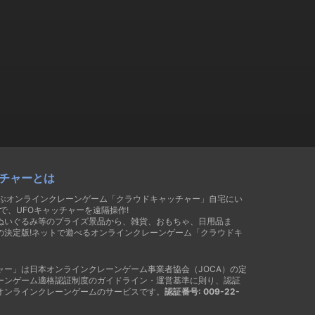
チャーとは
遊ぶオンラインクレーンゲーム「クラウドキャッチャー」自宅にい
で、UFOキャッチャーを遠隔操作!
ぬいぐるみ等のプライズ景品から、雑貨、おもちゃ、日用品ま
の決定版!ネットで遊べるオンラインクレーンゲーム「クラウドキ
ャー」は日本オンラインクレーンゲーム事業者協会（JOCA）の定
ーンゲーム適格認証制度のガイドライン・運営基準に則り、認証
オンラインクレーンゲームのサービスです。
認証番号: 009-22-