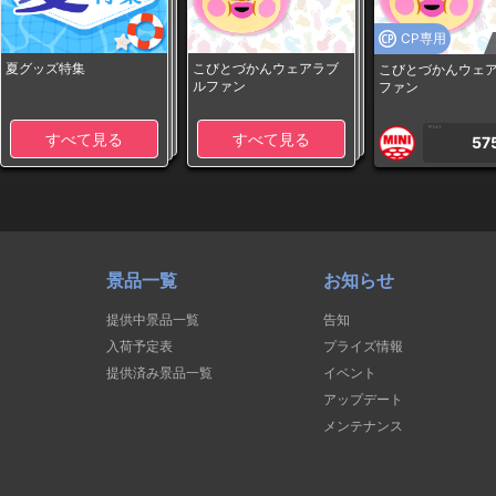
CP専用
夏グッズ特集
こびとづかんウェアラブ
こびとづかんウェ
ルファン
ファン
1PLAY
すべて見る
すべて見る
57
景品一覧
お知らせ
提供中景品一覧
告知
入荷予定表
プライズ情報
提供済み景品一覧
イベント
アップデート
メンテナンス