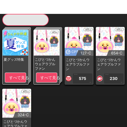
現在提供している景品一覧
CP専用
127-C
654-C
夏グッズ特集
こびとづかん
こびとづかんウ
こびとづかんウ
ウェアラブル
ェアラブルファ
ェアラブルファ
ファン
ン
ン
1PLAY
1PLAY
すべて見る
すべて見る
575
230
CP
CP
324-C
こびとづかんウ
ェアラブルファ