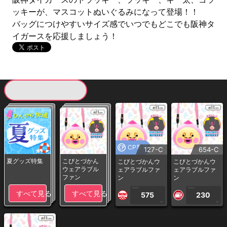
ッキーが、マスコットぬいぐるみになって登場！！
バッグにつけやすいサイズ感でいつでもどこでも阪神タ
イガースを応援しましょう！
現在提供している景品一覧
CP専用
127-C
654-C
夏グッズ特集
こびとづかん
こびとづかんウ
こびとづかんウ
ウェアラブル
ェアラブルファ
ェアラブルファ
ファン
ン
ン
1PLAY
1PLAY
すべて見る
すべて見る
575
230
CP
CP