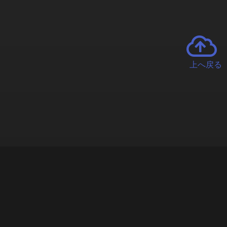
上へ戻る
チャーとは
遊ぶオンラインクレーンゲーム「クラウドキャッチャー」自宅にい
で、UFOキャッチャーを遠隔操作!