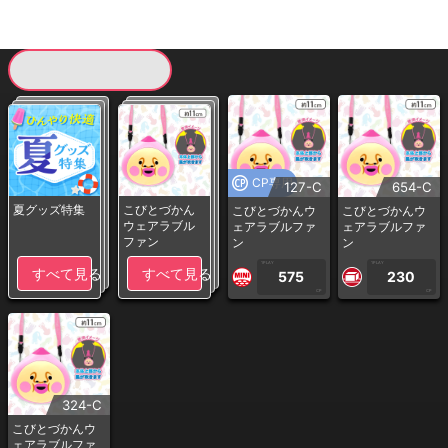
現在提供している景品一覧
CP専用
127-C
654-C
夏グッズ特集
こびとづかん
こびとづかんウ
こびとづかんウ
ウェアラブル
ェアラブルファ
ェアラブルファ
ファン
ン
ン
1PLAY
1PLAY
すべて見る
すべて見る
575
230
CP
CP
324-C
こびとづかんウ
ェアラブルファ