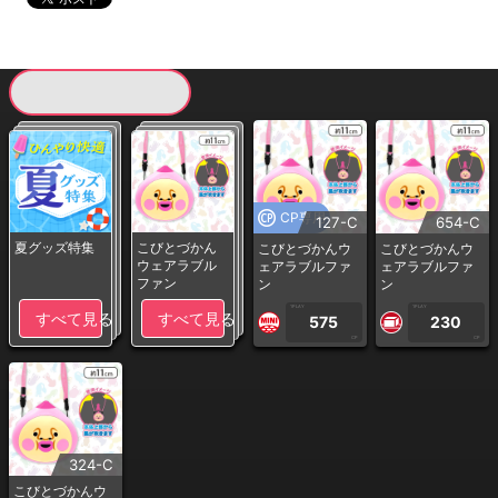
現在提供している景品一覧
CP専用
127-C
654-C
夏グッズ特集
こびとづかん
こびとづかんウ
こびとづかんウ
ウェアラブル
ェアラブルファ
ェアラブルファ
ファン
ン
ン
1PLAY
1PLAY
すべて見る
すべて見る
575
230
CP
CP
324-C
こびとづかんウ