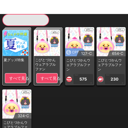
現在提供している景品一覧
CP専用
127-C
654-C
夏グッズ特集
こびとづかん
こびとづかんウ
こびとづかんウ
ウェアラブル
ェアラブルファ
ェアラブルファ
ファン
ン
ン
1PLAY
1PLAY
すべて見る
すべて見る
575
230
CP
CP
324-C
こびとづかんウ
ェアラブルファ