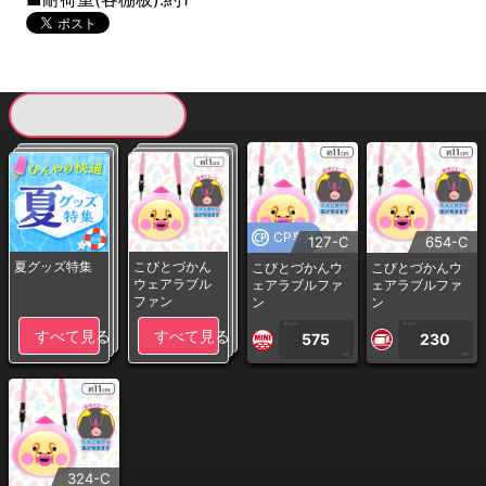
現在提供している景品一覧
CP専用
127-C
654-C
夏グッズ特集
こびとづかん
こびとづかんウ
こびとづかんウ
ウェアラブル
ェアラブルファ
ェアラブルファ
ファン
ン
ン
1PLAY
1PLAY
すべて見る
すべて見る
575
230
CP
CP
324-C