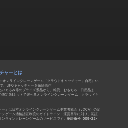
チャーとは
遊ぶオンラインクレーンゲーム「クラウドキャッチャー」自宅にい
で、UFOキャッチャーを遠隔操作!
ぬいぐるみ等のプライズ景品から、雑貨、おもちゃ、日用品ま
の決定版!ネットで遊べるオンラインクレーンゲーム「クラウドキ
ャー」は日本オンラインクレーンゲーム事業者協会（JOCA）の定
ーンゲーム適格認証制度のガイドライン・運営基準に則り、認証
オンラインクレーンゲームのサービスです。
認証番号: 009-22-