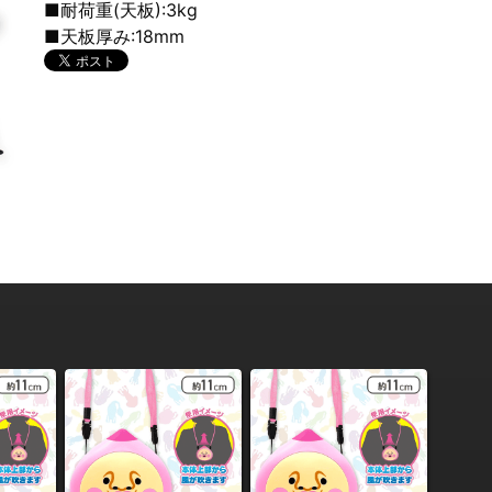
■耐荷重(天板):3kg
■天板厚み:18mm