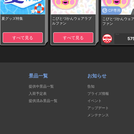
CP専用
夏グッズ特集
こびとづかんウェアラブ
こびとづかんウェ
ルファン
ファン
1PLAY
すべて見る
すべて見る
57
景品一覧
お知らせ
提供中景品一覧
告知
入荷予定表
プライズ情報
提供済み景品一覧
イベント
アップデート
メンテナンス