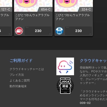
127-C
654-C
324-C
アラブル
こびとづかんウェアラブル
こびとづかんウェアラブル
ファン
ファン
1PLAY
1PLAY
5
230
230
CP
CP
CP
ご利用ガイド
クラウドキャッ
登録無料!ネットで
クラウドキャッチャーとは
ながら、PCやスマホ
プレイ方法
人気のフィギュア、
で、クレーンゲーム
よくあるご質問
ャッチャー」
動作対象端末
「クラウドキャッチ
めるオンラインクレ
マークを付与された
009-02