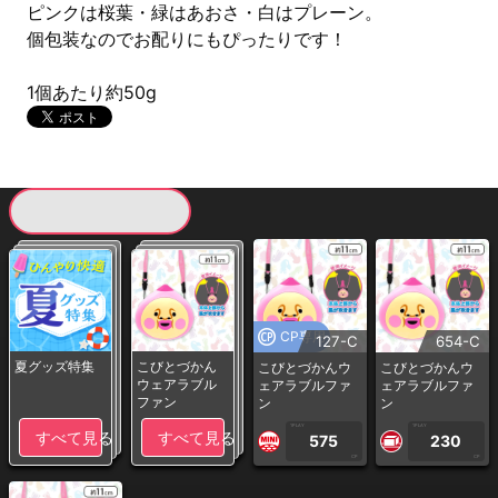
ピンクは桜葉・緑はあおさ・白はプレーン。
個包装なのでお配りにもぴったりです！
1個あたり約50g
現在提供している景品一覧
CP専用
127-C
654-C
夏グッズ特集
こびとづかん
こびとづかんウ
こびとづかんウ
ウェアラブル
ェアラブルファ
ェアラブルファ
ファン
ン
ン
1PLAY
1PLAY
すべて見る
すべて見る
575
230
CP
CP