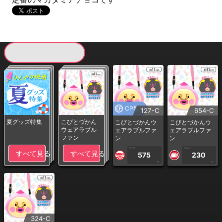
現在提供している景品一覧
CP専用
127-C
654-C
夏グッズ特集
こびとづかん
こびとづかんウ
こびとづかんウ
ウェアラブル
ェアラブルファ
ェアラブルファ
ファン
ン
ン
1PLAY
1PLAY
すべて見る
すべて見る
575
230
CP
CP
324-C